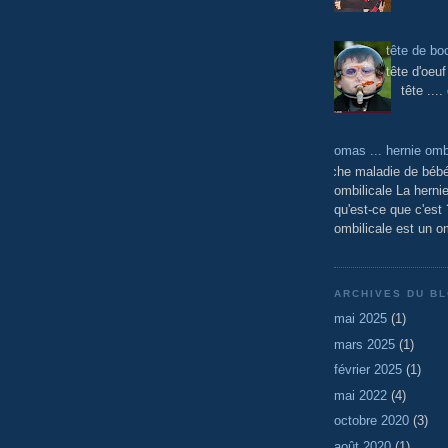
tête de bo
tête d'oeuf
tête ....
Thomas ... hernie ombi
Fiche maladie de bébé
ombilicale La hernie
qu'est-ce que c'est
ombilicale est un om
ARCHIVES DU B
mai 2025
(1)
mars 2025
(1)
février 2025
(1)
mai 2022
(4)
octobre 2020
(3)
août 2020
(1)