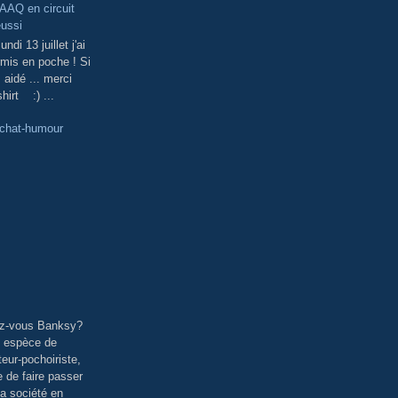
AQ en circuit
éussi
ndi 13 juillet j'ai
mis en poche ! Si
s aidé ... merci
shirt :) ...
-chat-humour
z-vous Banksy?
n espèce de
eur-pochoiriste,
e de faire passer
a société en