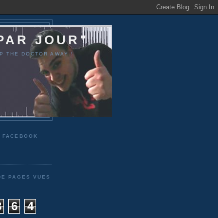
PAR JOUR"
P THE DOCTOR AWAY !
 FACEBOOK
DE PAGES VUES
8
6
4