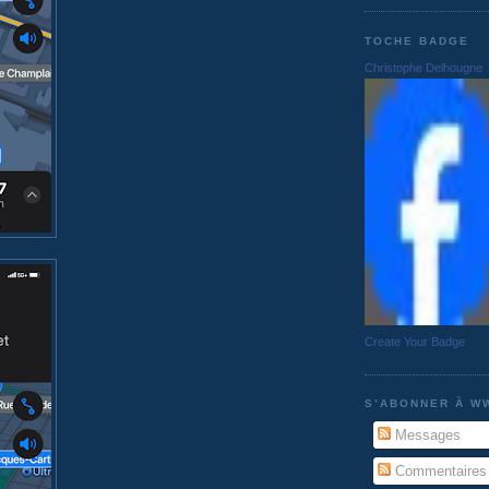
TOCHE BADGE
Christophe Delhougne
Create Your Badge
S’ABONNER À W
Messages
Commentaires