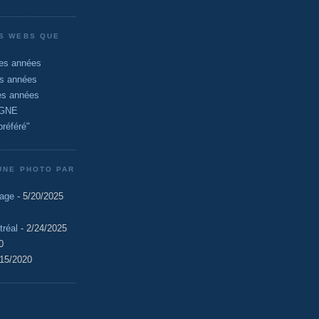
ES WEBS QUE
les années
es années
es années
UGNE
référé"
NE PHOTO PAR
lage
- 5/20/2025
tréal
- 2/24/2025
0
/15/2020