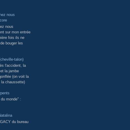
chez nous
ncore
hez nous
ent sur mon entrée
ière fois ils ne
 de bouger les
(cheville-talon)
ès l'accident, la
 et la jambe
onflée (on voit la
 la chaussette)
rpents
t du monde" :
atalina
EGACY du bureau