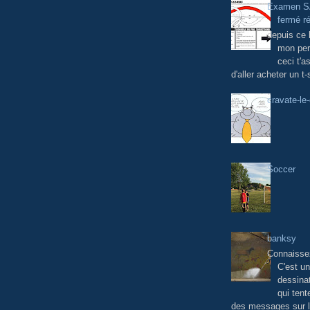
Examen SA
fermé r
depuis ce lu
mon per
ceci t'a
d'aller acheter un t-
cravate-le
Soccer
banksy
Connaisse
C'est u
dessinat
qui tent
des messages sur l