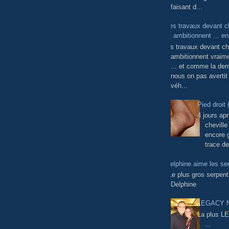
faisant d...
Les travaux devant 
ambitionnent ... e
Les travaux devant c
ambitionnent vraim
... et comme la dern
nous on pas avertit
véh...
Pied droit 
4 jours apr
cheville
encore g
trace de
Delphine aime les se
"Le plus gros serpen
Delphine
LEGACY N
La plus L
...