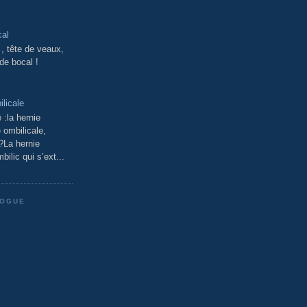
cal
 , tête de veaux,
 de bocal !
licale
 :la hernie
 ombilicale,
 ?La hernie
bilic qui s’ext...
LOGUE