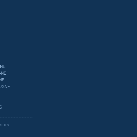
GNE
GNE
NE
OUGNE
G
PLUS