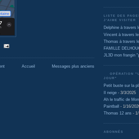
LISTE DES PAG
J'AIME VISITER
Delphine à travers 
Vincent à travers l
Thomas à travers l
FAMILLE DELHO
JL3D mon frangin "p
ent
Accueil
Messages plus anciens
OPÉRATION "U
JOUR"
Petit buste sur la p
Il neige
- 3/3/2025
Ah le traffic de Mon
Paintball
- 1/16/202
Thomas 12 ans
- 1
ABONNÉS